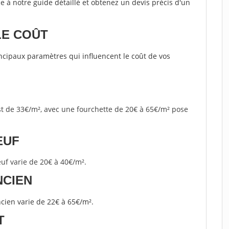
e à notre guide détaillé et obtenez un devis précis d'un
LE COÛT
rincipaux paramètres qui influencent le coût de vos
st de 33€/m², avec une fourchette de 20€ à 65€/m² pose
EUF
uf varie de 20€ à 40€/m².
NCIEN
ncien varie de 22€ à 65€/m².
T