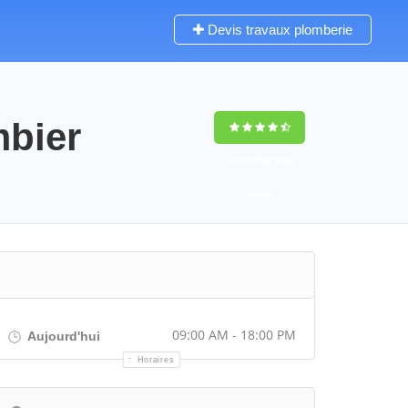
Devis travaux plomberie
bier
9,4
(100%)
1499
votes
09:00 AM - 18:00 PM
Aujourd'hui
Horaires
Itinéraire